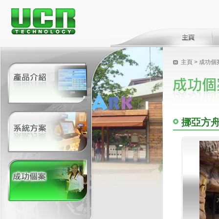
主頁
>
成功個
挪亞方