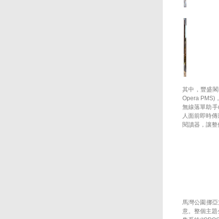
收益。 I-Watch智能監控系統
適用於各大小規模的酒店、會
所、零售連鎖店、酒樓、餐廳
及快餐店等。
其中，豐盛閣餐
Opera P
無線落單助手
人面前即時傳
閱讀器，讓整
馬灣公園挪亞
意。整個主題