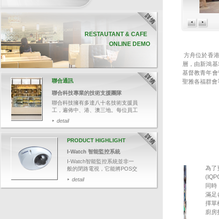
RESTAUTANT & CAFE
ONLINE DEMO
方舟位於香港
層，由新鴻基
基督教青年會
聯合通訊
聖雅各福群會
聯合科技專業的技術支援團隊
聯合科技擁有多達八十名技術支援員
工，遍佈中、港、澳三地。每位員工
均受專業軟、硬件培訓，並通過資深
detail
培訓員的嚴格評核，確保他們有充足
的技術知識，幫助客戶解答各種疑
難。
PRODUCT HIGHLIGHT
今次帶大家追蹤其中一名技術支援人
I-Watch 智能監控系統
員鄭先生，了解聯合科技如何為客人
提供迅速和專業的技術支援服務。
I-Watch智能監控系統並非一
為了
般的閉路電視，它能將POS交
易資料與影像結合，可透過輸
(I
detail
入關鍵文字，如：項目名稱、
同時
整單取消、更改付款等，快速
滿足
搜尋相關交易影像，並於畫面
擇單
上清楚顯示POS交易資料，有
廚房打
效針對可疑的交易，保障業務