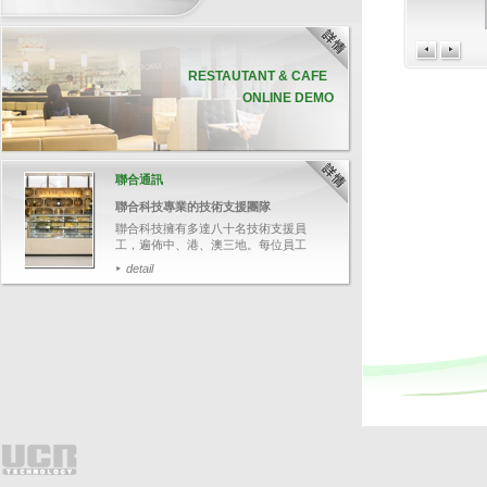
RESTAUTANT & CAFE
ONLINE DEMO
聯合通訊
聯合科技專業的技術支援團隊
聯合科技擁有多達八十名技術支援員
工，遍佈中、港、澳三地。每位員工
均受專業軟、硬件培訓，並通過資深
detail
培訓員的嚴格評核，確保他們有充足
的技術知識，幫助客戶解答各種疑
難。
PRODUCT HIGHLIGHT
今次帶大家追蹤其中一名技術支援人
I-Watch 智能監控系統
員鄭先生，了解聯合科技如何為客人
提供迅速和專業的技術支援服務。
I-Watch智能監控系統並非一
般的閉路電視，它能將POS交
易資料與影像結合，可透過輸
detail
入關鍵文字，如：項目名稱、
整單取消、更改付款等，快速
搜尋相關交易影像，並於畫面
上清楚顯示POS交易資料，有
效針對可疑的交易，保障業務