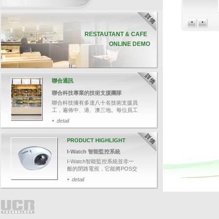
RESTAUTANT & CAFE
ONLINE DEMO
聯合通訊
聯合科技專業的技術支援團隊
聯合科技擁有多達八十名技術支援員
工，遍佈中、港、澳三地。每位員工
均受專業軟、硬件培訓，並通過資深
detail
培訓員的嚴格評核，確保他們有充足
的技術知識，幫助客戶解答各種疑
難。
PRODUCT HIGHLIGHT
今次帶大家追蹤其中一名技術支援人
I-Watch 智能監控系統
員鄭先生，了解聯合科技如何為客人
提供迅速和專業的技術支援服務。
I-Watch智能監控系統並非一
般的閉路電視，它能將POS交
易資料與影像結合，可透過輸
detail
入關鍵文字，如：項目名稱、
整單取消、更改付款等，快速
搜尋相關交易影像，並於畫面
上清楚顯示POS交易資料，有
效針對可疑的交易，保障業務