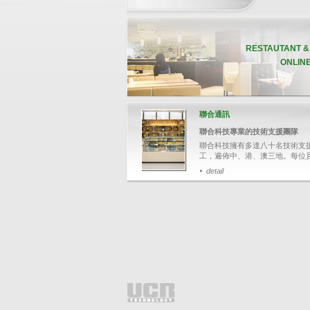
RESTAUTANT 
ONLIN
聯合通訊
聯合科技專業的技術支援團隊
聯合科技擁有多達八十名技術支
工，遍佈中、港、澳三地。每位
均受專業軟、硬件培訓，並通過
detail
培訓員的嚴格評核，確保他們有
的技術知識，幫助客戶解答各種
難。
PRODUCT HIGHLIGHT
今次帶大家追蹤其中一名技術支
I-Watch 智能監控系統
員鄭先生，了解聯合科技如何為
提供迅速和專業的技術支援服務
I-Watch智能監控系統並
般的閉路電視，它能將P
易資料與影像結合，可透
detail
入關鍵文字，如：項目名
整單取消、更改付款等，
搜尋相關交易影像，並於
上清楚顯示POS交易資
效針對可疑的交易，保障