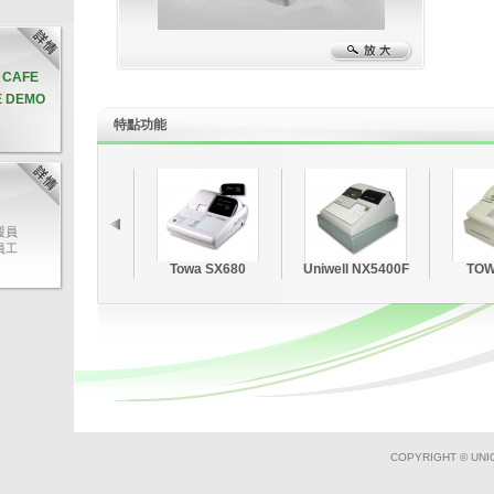
& CAFE
E DEMO
特點
功能
援員
員工
資深
Towa SX680
Uniwell NX5400F
TOW
充足
疑
援人
客人
。
非一
OS交
過輸
稱、
快速
畫面
COPYRIGHT © UNI
料，有
業務