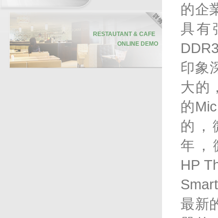
的企
具有
RESTAUTANT & CAFE
DDR
ONLINE DEMO
印象
聯合通訊
大的
聯合科技專業的技術支援團隊
的Micr
聯合科技擁有多達八十名技術支援員
工，遍佈中、港、澳三地。每位員工
均受專業軟、硬件培訓，並通過資深
detail
的，微
培訓員的嚴格評核，確保他們有充足
的技術知識，幫助客戶解答各種疑
難。
年，微
今次帶大家追蹤其中一名技術支援人
員鄭先生，了解聯合科技如何為客人
HP 
提供迅速和專業的技術支援服務。
Sma
最新