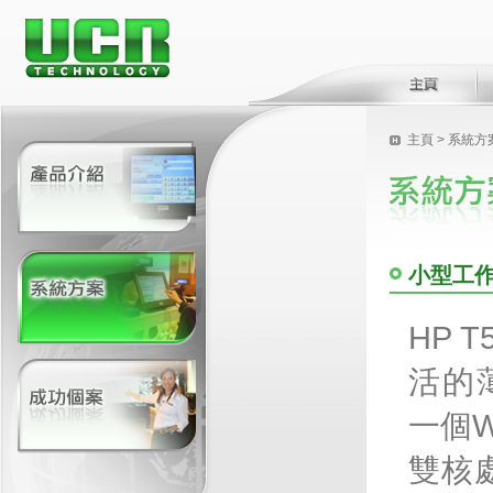
主頁
>
系統方
小型工
HP 
活的
一個W
雙核