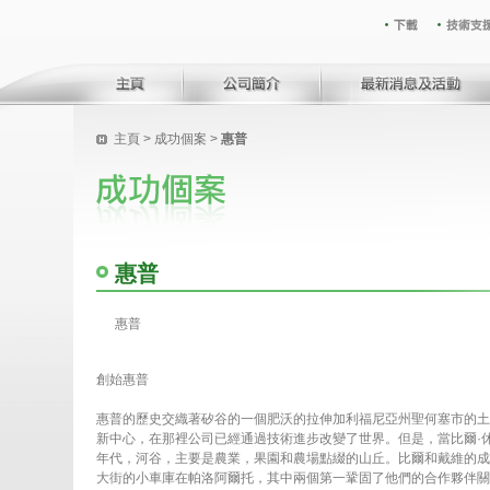
主頁
>
成功個案
>
惠普
惠普
惠普
創始惠普
惠普的歷史交織著矽谷的一個肥沃的拉伸加利福尼亞州聖何塞市的土
新中心，在那裡公司已經通過技術進步改變了世界。但是，當比爾·
年代，河谷，主要是農業，果園和農場點綴的山丘。比爾和戴維的成
大街的小車庫在帕洛阿爾托，其中兩個第一鞏固了他們的合作夥伴關