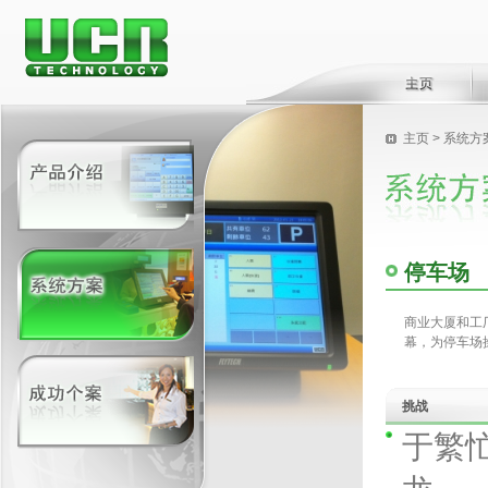
主页
>
系统方
停车场
商业大厦和工
幕，为停车场
挑战
于繁