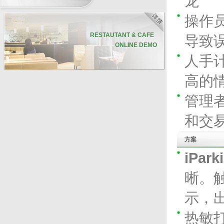
龙
操作
RESTAUTANT & CAFE
导致
ONLINE DEMO
人手
高的
联合通讯
联合科技专业的技术支持团队
管理
联合科技拥有多达八十名技术支持员
工，遍布中、港、澳三地。每位员工
和交
均受专业软、硬件培训，并通过资深
detail
培训员的严格评核，确保他们有充足
的技术知识，帮助客户解答各种疑
方案
难。
今次带大家追踪其中一名技术支持人
iPark
员郑先生，了解联合科技如何为客人
提供迅速和专业的技术支持服务。
晰。
示，
热敏