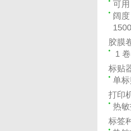
可用 
阔度 
150
胶膜
1 卷
标贴
单标
打印
热敏
标签