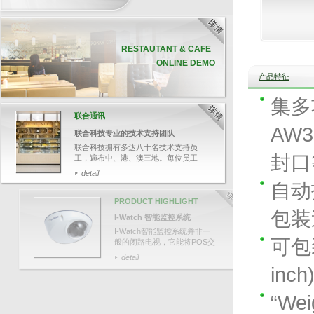
RESTAUTANT & CAFE
ONLINE DEMO
产品特征
集多
联合通讯
AW
联合科技专业的技术支持团队
联合科技拥有多达八十名技术支持员
封口
工，遍布中、港、澳三地。每位员工
均受专业软、硬件培训，并通过资深
detail
培训员的严格评核，确保他们有充足
自动
的技术知识，帮助客户解答各种疑
难。
PRODUCT HIGHLIGHT
今次带大家追踪其中一名技术支持人
包装
I-Watch 智能监控系统
员郑先生，了解联合科技如何为客人
提供迅速和专业的技术支持服务。
I-Watch智能监控系统并非一
可包
般的闭路电视，它能将POS交
易数据与影像结合，可透过输
detail
入关键文字，如：项目名称、
inch
整单取消、更改付款等，快速
搜寻相关交易影像，并于画面
上清楚显示POS交易数据，有
“We
效针对可疑的交易，保障业务