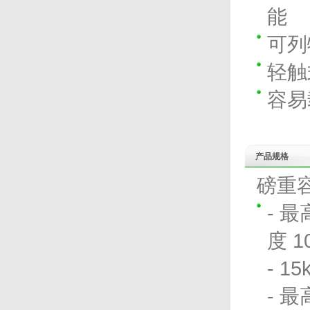
收益。 I-Watch智能监控系统
能
适用于各大小规模的酒店、会
所、零售连锁店、酒楼、餐厅
及快餐店等。
可列
轻触
容易
产品规格
磅重容
- 最
度 1
- 1
- 最