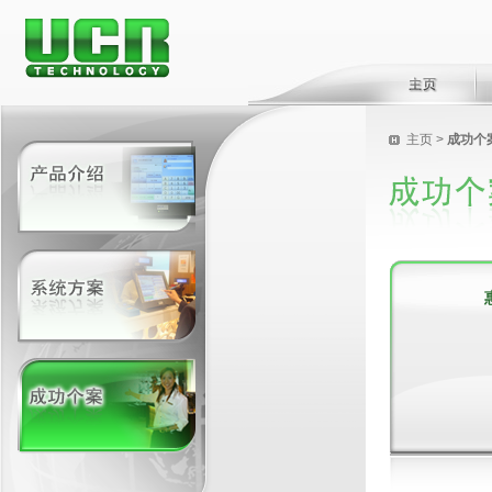
主页
>
成功个