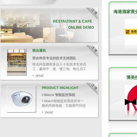
海港酒家营
RESTAUTANT & CAFE
ONLINE DEMO
联合通讯
联合科技专业的技术支持团队
联合科技拥有多达八十名技术支持员
工，遍布中、港、澳三地。每位员工
均受专业软、硬件培训，并通过资深
detail
博美
培训员的严格评核，确保他们有充足
的技术知识，帮助客户解答各种疑
难。
PRODUCT HIGHLIGHT
今次带大家追踪其中一名技术支持人
I-Watch 智能监控系统
员郑先生，了解联合科技如何为客人
提供迅速和专业的技术支持服务。
I-Watch智能监控系统并非一
般的闭路电视，它能将POS交
易数据与影像结合，可透过输
detail
入关键文字，如：项目名称、
整单取消、更改付款等，快速
搜寻相关交易影像，并于画面
上清楚显示POS交易数据，有
效针对可疑的交易，保障业务